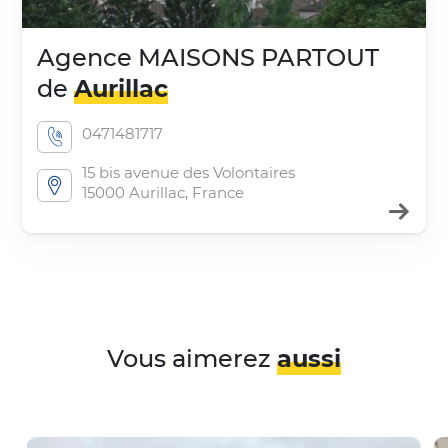
Agence
MAISONS PARTOUT
de
Aurillac
Téléphone :
0471481717
15 bis avenue des Volontaires
Adressse :
15000
Aurillac
,
France
Vous aimerez
aussi