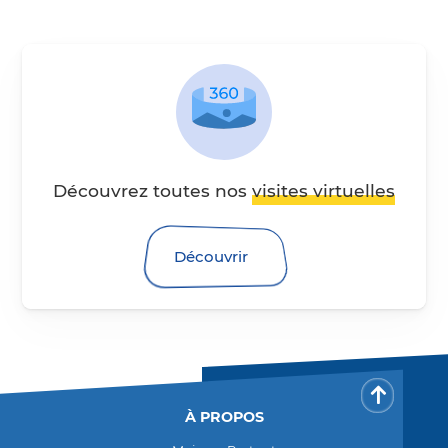
Visites virtuelles 360 degré
Découvrez toutes nos
visites virtuelles
Découvrir
Retour 
À PROPOS