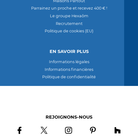
Maisons Partout
Parrainez un proche et recevez 400 € !
Le groupe Hexaôm
Recrutement
Politique de cookies (EU)
EN SAVOIR PLUS
Informations légales
Informations financières
Politique de confidentialité
REJOIGNONS-NOUS
Rejoignons-nous sur facebook
Rejoignons-nous sur twitter
Rejoignons-nous sur instagram
Rejoignons-nous sur 
Rejoigno