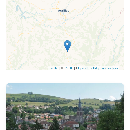
Leaflet
| ©
CARTO
| ©
OpenStreetMap contributors