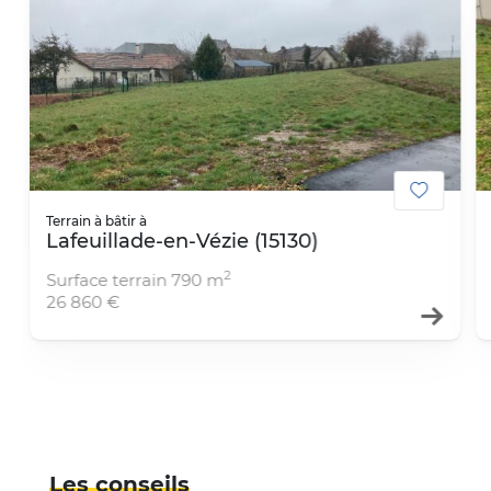
Ajouter
Terrain à bâtir à
Lafeuillade-en-Vézie (15130)
2
Surface terrain
790
m
26 860 €
Les conseils