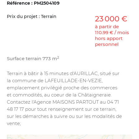
Référence : PM2504109
Prix du projet : Terrain
23 000 €
à partir de
110.99 € / mois
hors apport
personnel
+
2
2026/05/29 14:09:20
Surface terrain
773
m
−
Terrain à bâtir à 15 minutes d'AURILLAC, situé sur
la commune de LAFEUILLADE-EN-VEZIE,
emplacement privilégié proche des commerces
et commodités, au coeur de la Châtaigneraie.
Contactez l'Agence MAISONS PARTOUT au 04 71
48 17 17 pour tout renseignement sur ce terrain,
sur les démarches à suivre ou sur les modalités de
vente;