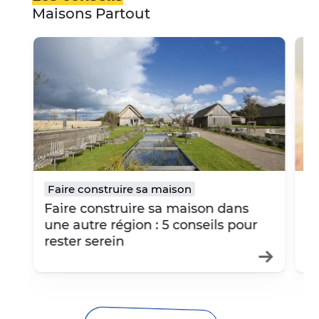
Maisons Partout
Fermer
Facebook
Twitter
Pinterest
LinkedIn
modifié le 20 décemb
par
Maisons Partout
Faire construire sa maison
F
20 décembre 2021
13
Courriel
Faire construire sa maison dans
PE
une autre région : 5 conseils pour
c
rester serein