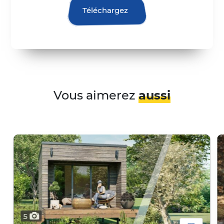
Téléchargez
Vous aimerez
aussi
photos
photos
5
5