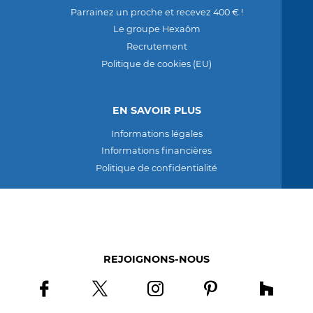
Parrainez un proche et recevez 400 € !
Le groupe Hexaôm
Recrutement
Politique de cookies (EU)
EN SAVOIR PLUS
Informations légales
Informations financières
Politique de confidentialité
REJOIGNONS-NOUS
Rejoignons-nous sur facebook
Rejoignons-nous sur twitter
Rejoignons-nous sur instagram
Rejoignons-nous sur 
Rejoigno