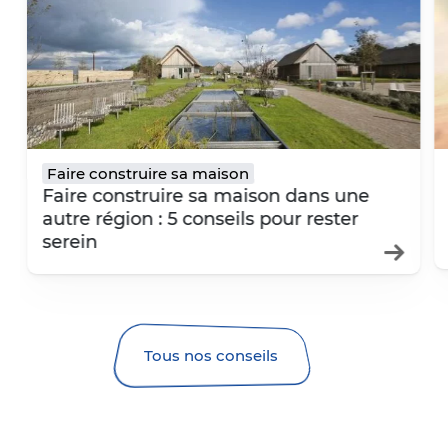
center.jpg 700w" sizes="(max-width: 580px) 98vw,
center.jpg 700w" sizes="(max-width: 580px) 98vw,
/
c
Fermer
29.045vw" />
29.045vw" loading="lazy" />
2
Facebook
Twitter
Pinterest
modifié le 20 décembre 
par
Maisons Partout
Faire construire sa maison
Faire construire sa maison dans une
20 décembre 2021
LinkedIn
autre région : 5 conseils pour rester
Courriel
serein
Tous nos conseils