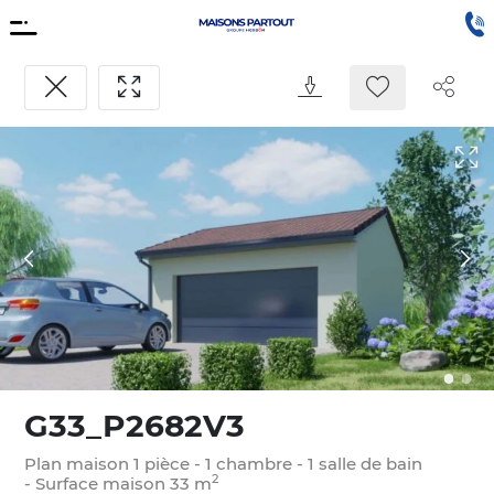
Aller au contenu… (s)
Aller au contact… (9)
O
Afficher le Menu
Demande
Être
Prendre
d’informations
rappelé
RDV
Retour aux modèles de maisons
Afficher les images en plein écr
Télécharger
Ajouter à
Par
A
G33_P2682V3
Plan maison
1
pièce
1
chambre
1
salle de bain
2
Surface maison
33
m