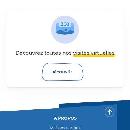
Visites virtuelles 360 degré
Découvrez toutes nos
visites virtuelles
Découvrir
Retour 
À PROPOS
Maisons Partout