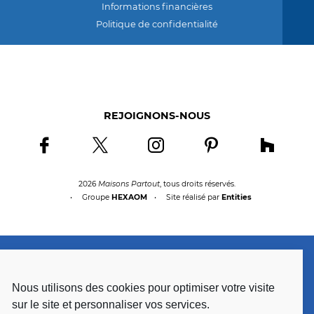
Informations financières
Politique de confidentialité
REJOIGNONS-NOUS
Rejoignons-nous sur facebook
Rejoignons-nous sur twitter
Rejoignons-nous sur instagram
Rejoignons-nous sur 
Rejoigno
2026
Maisons Partout
, tous droits réservés.
Groupe
HEXAOM
Site réalisé par
Entities
Nous utilisons des cookies pour optimiser votre visite
sur le site et personnaliser vos services.